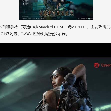
枪（可选High Standard HDM、或M1911）、主要攻击武
榴弹、C4炸药包、LAW和空袭用激光指示器。