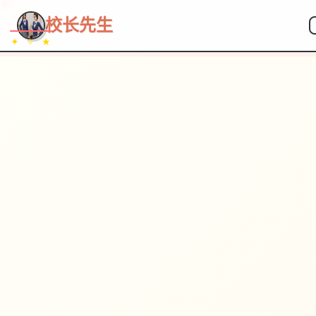
~~~
★
♡
✦
✧
♥
~
→
↗
校长先生
✦ ✧ ★