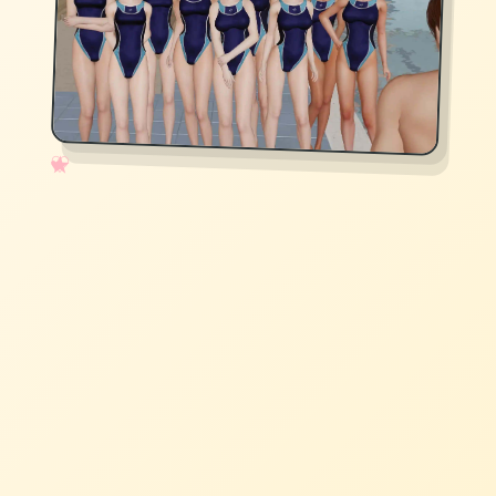
✧
♡
★
♥