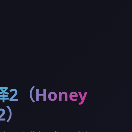
2（Honey
 2）